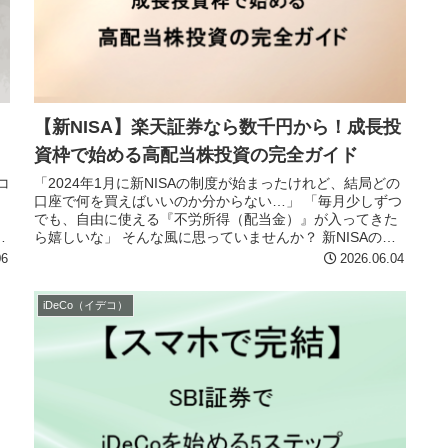
【新NISA】楽天証券なら数千円から！成長投
資枠で始める高配当株投資の完全ガイド
コ
「2024年1月に新NISAの制度が始まったけれど、結局どの
口座で何を買えばいいのか分からない…」 「毎月少しずつ
でも、自由に使える『不労所得（配当金）』が入ってきた
て
ら嬉しいな」 そんな風に思っていませんか？ 新NISAの
「つみたて投資枠」...
06
2026.06.04
iDeCo（イデコ）