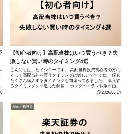
証
【初心者向け】高配当株はいつ買うべき？失
敗しない買い時のタイミング4選
み
こんにちは。セイシローです。 高配当株投資初心者の方に
損
とって高配当株を買うタイミングは難しいですよね。 僕も
たくさん購入するタイミングを間違ってきました。 購入す
配
るタイミングを間違った銘柄 ・ホンダ：イラン戦争が始ま
った直後に購入して株価が...
20
2026.06.14
高配当株投資