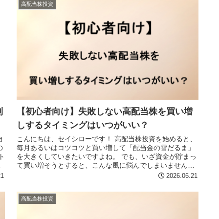
高配当株投資
到
【初心者向け】失敗しない高配当株を買い増
しするタイミングはいつがいい？
自
こんにちは、セイシローです！ 高配当株投資を始めると、
の
毎月あるいはコツコツと買い増して「配当金の雪だるま」
ト
を大きくしていきたいですよね。 でも、いざ資金が貯まっ
て買い増そうとすると、こんな風に悩んでしまいません
か？ 「今、株価が高すぎて高値...
21
2026.06.21
高配当株投資