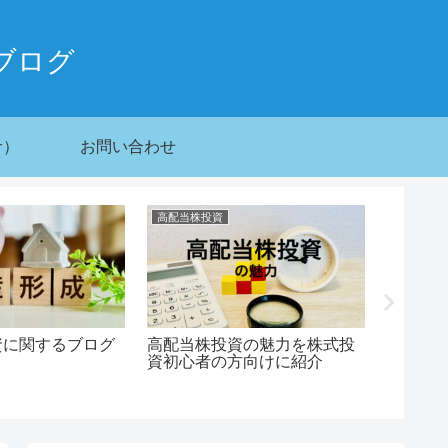
ブログ
サ）
お問い合わせ
高配当株投資
本の感想
資に関するブログ
高配当株投資の魅力を株式投
世界一
！
資初心者の方向けに紹介
の教科