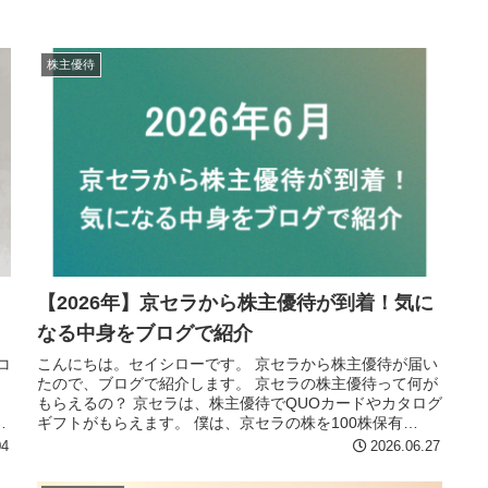
株主優待
【2026年】京セラから株主優待が到着！気に
なる中身をブログで紹介
コ
こんにちは。セイシローです。 京セラから株主優待が届い
たので、ブログで紹介します。 京セラの株主優待って何が
もらえるの？ 京セラは、株主優待でQUOカードやカタログ
立
ギフトがもらえます。 僕は、京セラの株を100株保有
（2026年6月時点）し...
04
2026.06.27