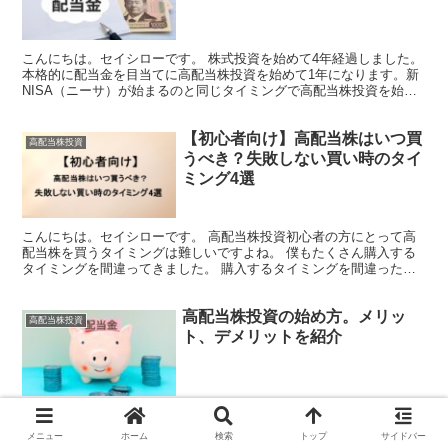
こんにちは。セイシローです。 株式投資を始めて4年経過しました。
本格的に配当金を目当てに高配当株投資を始めて1年になります。新
NISA（ニーサ）が始まるのと同じタイミングで高配当株投資を始め
ました。 僕はSBI証券に総合口座と新NISA（ニ...
【初心者向け】高配当株はいつ買
高配当株投資
うべき？失敗しない買い時のタイ
ミング4選
こんにちは。セイシローです。 高配当株投資初心者の方にとって高
配当株を買うタイミングは難しいですよね。 僕もたくさん購入する
タイミングを間違ってきました。 購入するタイミングを間違った銘
柄 ・ホンダ：イラン戦争が始まった直後に購入して株価が...
高配当株投資の始め方。メリッ
高配当株投資
ト、デメリットを紹介
こんにちは。セイシローです。 僕がメインで取り組んでいる高配当
株投資の始め方、メリット、デメリットなどを紹介します。 高配当
メニュー
ホーム
検索
トップ
サイドバー
株投資とは 高配当株投資とは、高配当金を出す企業の株を購入し、