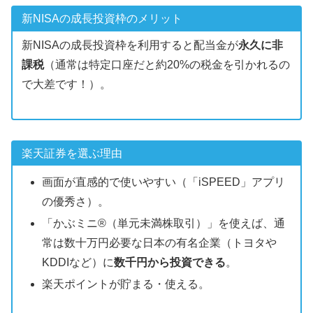
新NISAの成長投資枠のメリット
新NISAの成長投資枠を利用すると配当金が
永久に非
課税
（通常は特定口座だと約20%の税金を引かれるの
で大差です！）。
楽天証券を選ぶ理由
画面が直感的で使いやすい（「iSPEED」アプリ
の優秀さ）。
「かぶミニ®（単元未満株取引）」を使えば、通
常は数十万円必要な日本の有名企業（トヨタや
KDDIなど）に
数千円から投資できる
。
楽天ポイントが貯まる・使える。