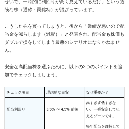
せいで、一時的に利回りが高く見えているだけ」という危
険な株（通称：罠銘柄）が混ざっています。
こうした株を買ってしまうと、後から「業績が悪いので配
当金を減らします（減配）」と発表され、配当金も株価も
ダブルで損をしてしまう最悪のシナリオになりかねませ
ん。
安全な高配当株を選ぶために、以下の3つのポイントを追
加でチェックしましょう。
チェック項目
理想的な目安
なぜ重要か？
高すぎず低すぎな
配当利回り
3.5% 〜 4.5%
前後
い、一番安定して狙
えるゾーンです。
毎年配当を維持して