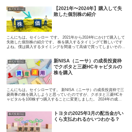
【2021年〜2024年】購入して失
株式投資日記
敗した個別株の紹介
こんにちは。セイシロー です。 2021年から2024年にかけて購入して
失敗した個別株の紹介です。 株を購入するタイミングて難しいです
よね。僕は購入するタイミングを間違って高値で買ってしまいその後
不祥事などで株価が下がり、含み損を抱えてしま...
新NISA（ニーサ）の成長投資枠
株式投資日記
でクボタと三菱HCキャピタルの
株を購入
こんにちは。セイシローです。 新NISA（ニーサ）の成長投資枠で三
菱商事の株を購入しようと思っていたのですが、クボタと三菱HCキ
ャピタルを100株ずつ購入することに変更しました。 2024年の成長
投資枠で利用可能な残りが343,128円だっ...
トヨタの2025年3月の配当金がい
株式投資日記
くら支払われるかいつわかる？